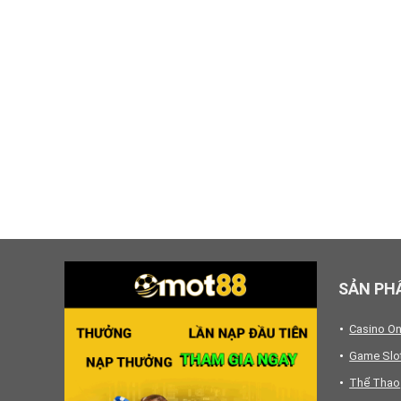
SẢN PH
Casino On
Game Slo
Thể Thao