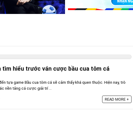
 tìm hiểu trước ván cược bầu cua tôm cá
 đến tựa game Bầu cua tôm cá sẽ cảm thấy khá quen thuộc. Hiện nay, trò
c nền tảng cá cược giải trí ...
2
READ MORE +