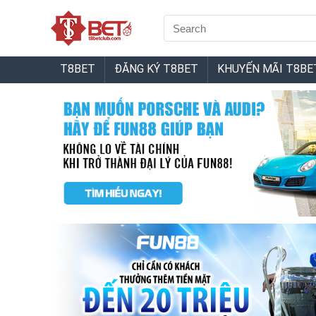
T8BET
ĐĂNG KÝ T8BET
KHUYẾN MÃI T8BE