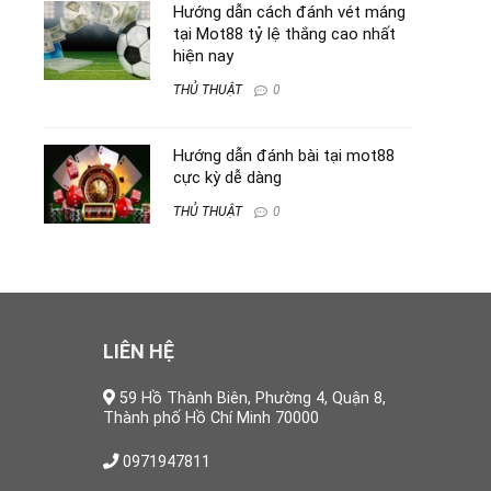
Hướng dẫn cách đánh vét máng
tại Mot88 tỷ lệ thắng cao nhất
hiện nay
THỦ THUẬT
0
Hướng dẫn đánh bài tại mot88
cực kỳ dễ dàng
THỦ THUẬT
0
LIÊN HỆ
59 Hồ Thành Biên, Phường 4, Quận 8,
Thành phố Hồ Chí Minh 70000
0971947811