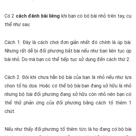
Có 2
cách đánh bài liêng
khi bạn có bộ bài nhỏ trên tay, cụ
thể như sau:
Cách 1: Đây là cách chơi đơn giản nhất đó chính là úp bài.
Nhưng rất dễ bị đối phương bắt bài nếu như bạn liên tục úp
bài nhỏ. Do mà bạn có thể tiếp tục sử dụng đến cách thứ 2.
Cách 2: Đôi khi chưa hẳn bộ bài của bạn là nhỏ nếu như lựa
chọn tố hù dọa. Hoặc có thể bộ bài bạn đang sở hữu là nhỏ
nhưng bộ bài đối phương đang sở hữu còn nhỏ nên bạn có
thể thử phản ứng của đối phương bằng cách tố thêm 1
chút.
Nếu như thấy đối phương tố thêm tức là họ đang có bộ bài