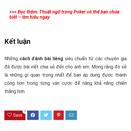
>>> Đọc thêm:
Thuật ngữ trong Poker có thể bạn chưa
biết – tìm hiểu ngay
Kết luận
Những
cách đánh bài liêng
siêu chuẩn từ các chuyên gia
đã được bài viết chia sẻ đến cho anh em. Mong rằng đó sẽ
là những gì quan trọng nhất để bạn áp dụng được thành
công hơn trong từng ván cược để nâng khả năng chiến
thắng hơn.
0
Save