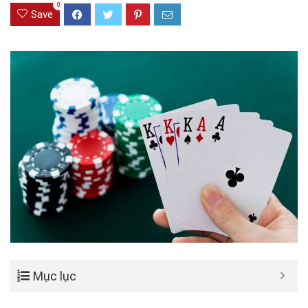
0
Save
Mục lục