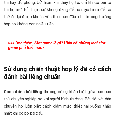
thì hãy đề phòng, bởi hiếm khi thấy họ tố, chỉ khi có bài to
thì họ mới tố. Thực sự không đáng để họ mạo hiểm để có
thể ăn lại được khoản vốn ít ỏi ban đầu, chỉ trường trường
hợp họ không còn nhiều tiền.
>>> Đọc thêm:
Slot game là gì? Hiện có những loại slot
game phổ biến nào?
Sử dụng chiến thuật hợp lý để có cách
đánh bài liêng chuẩn
Cách đánh bài liêng
thường có sự khác biệt giữa các cao
thủ chuyên nghiệp so với người bình thường. Bởi đối với dân
chuyên họ luôn biết cách giảm mức thiệt hại xuống thấp
nhất khi có bộ bài xấu.