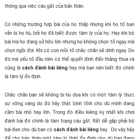
thông qua việc cáu gắt của bản thân.
Có những trường hợp bài của họ thấp nhưng khi họ tố bạn
vẫn bị họ hù, bởi họ đã biết được tâm lý của họ. Hay khi bộ
bài mà họ đang sở hữu lớn nhưng họ không chọn tố ngay mà
chọn ngồi đợi. Khi có con mồi tố chắc chắn sẽ dính ngay. Do
đó mà yếu tố đầu tiên có thể quyết định đến thắng thua và
cũng là
cách đánh bài liêng
hay mà bạn nên biết đó chính
là tâm lý ổn định.
Chắc chắn bạn sẽ không bị hù dọa khi có một tâm lý thực
sự vững vàng do đó hãy thật bình tĩnh cho dù mình đang
cầm bài nhỏ hay lớn. Trong đó điều kiêng kỵ nhất khi chơi
đánh bài đó chính là tâm trạng cáu gắt. Rất dễ gặp phải bộ
bài đen cho dù bạn có
cách đánh bài liêng
hay. Do vậy hãy
để cho bản thân một tâm lý thật ổn định cho dù bạn đang