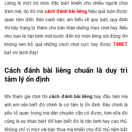
Liêng là một bộ môn đặc biệt khiến cho nhiều người chơi
đam mê, do đó mà
cách đánh bài liêng
hiệu quả luôn được
quan tâm đến. Bên cạnh việc am hiểu về quy luật, quy định
thì hãy trang bị thêm cho bản thân những mẹo chơi hay. Nếu
như bạn là tân binh mới bước đến bộ môn liêng sôi động thì
không nên bỏ qua những cách chơi cực hay được
T8BET
bật mí dưới đây!
Cách đánh bài liêng chuẩn là duy trì
tâm lý ổn định
Khi tham gia chơi thì
cách đánh bài liêng
hay đầu tiên mà
anh em nên biết đó chính là có tâm lý ổn định. Đây chính là
yếu tố quan trọng mà dân chuyên cần có được, hơn nữa đó
cũng là sự khác biệt để bạn biết đó là tân binh hay cao thủ.
Không chỉ vì một vài bàn thua mà khiến cho đối thủ nắm bắt