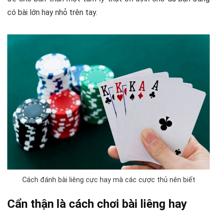
có bài lớn hay nhỏ trên tay.
Cách đánh bài liêng cực hay mà các cược thủ nên biết
Cẩn thận là cách chơi bài liêng hay