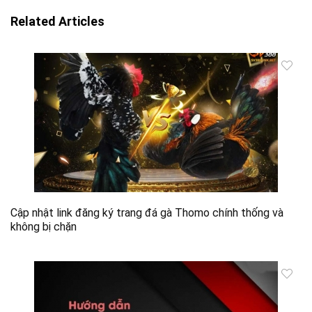
Related Articles
Cập nhật link đăng ký trang đá gà Thomo chính thống và
không bị chặn