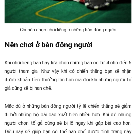
Chỉ nên chọn chơi liêng ở những bàn đông người
Nên chơi ở bàn đông người
Khi chơi liêng bạn hãy lựa chọn những bàn có từ 4 cho đến 6
người tham gia. Như vậy khi có chiến thắng bạn sẽ nhận
được khoản tiền thưởng lớn hơn mà đôi khi những người tố
giả cũng sẽ bị hạn chế.
Mặc dù ở những bàn đông người tỷ lệ chiến thắng sẽ giảm
đi bởi những bộ bài cao xuất hiện nhiều hơn. Khi đó những
người chọn tố gả cũng sẽ bị lộ ngay khi gặp bài cao hơn.
Điều này sẽ giúp bạn có thể hạn chế được tình trạng này