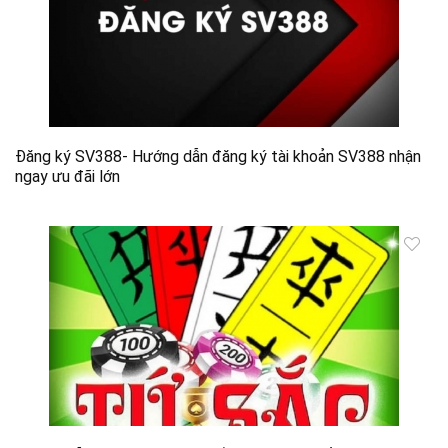
Đăng ký SV388- Hướng dẫn đăng ký tài khoản SV388 nhận
ngay ưu đãi lớn