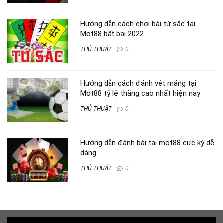
Hướng dẫn cách chơi bài tứ sắc tại
Mot88 bất bại 2022
THỦ THUẬT
0
Hướng dẫn cách đánh vét máng tại
Mot88 tỷ lệ thắng cao nhất hiện nay
THỦ THUẬT
0
Hướng dẫn đánh bài tại mot88 cực kỳ dễ
dàng
THỦ THUẬT
0