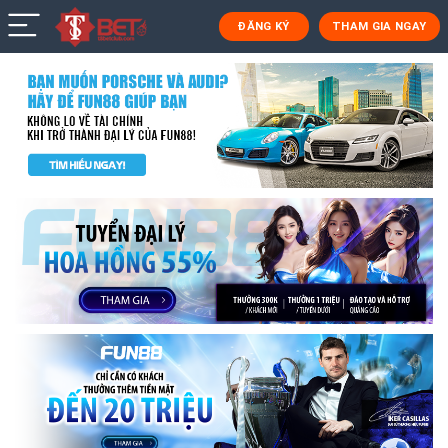
ĐĂNG KÝ
THAM GIA NGAY