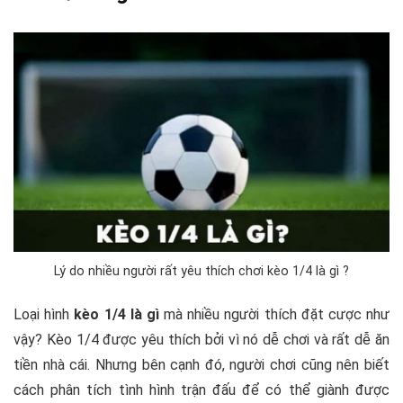
Lý do nhiều người rất yêu thích chơi kèo 1/4 là gì ?
Loại hình
kèo 1/4 là gì
mà nhiều người thích đặt cược như
vậy? Kèo 1/4 được yêu thích bởi vì nó dễ chơi và rất dễ ăn
tiền nhà cái. Nhưng bên cạnh đó, người chơi cũng nên biết
cách phân tích tình hình trận đấu để có thể giành được