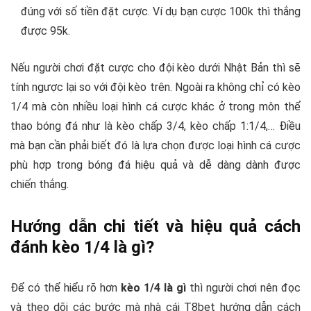
đúng với số tiền đặt cược. Ví dụ bạn cược 100k thì thắng
được 95k.
Nếu người chơi đặt cược cho đội kèo dưới Nhật Bản thì sẽ
tính ngược lại so với đội kèo trên. Ngoài ra không chỉ có kèo
1/4 mà còn nhiều loại hình cá cược khác ở trong môn thể
thao bóng đá như là kèo chấp 3/4, kèo chấp 1:1/4,… Điều
mà bạn cần phải biết đó là lựa chọn được loại hình cá cược
phù hợp trong bóng đá hiệu quả và dễ dàng dành được
chiến thắng.
Hướng dẫn chi tiết và hiệu quả cách
đánh kèo 1/4 là gì?
Để có thể hiểu rõ hơn
kèo 1/4 là gì
thì người chơi nên đọc
và theo dõi các bước mà nhà cái T8bet hướng dẫn cách