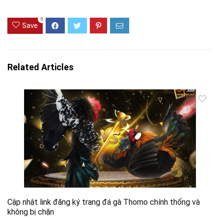
0
Save
Related Articles
Cập nhật link đăng ký trang đá gà Thomo chính thống và
không bị chặn