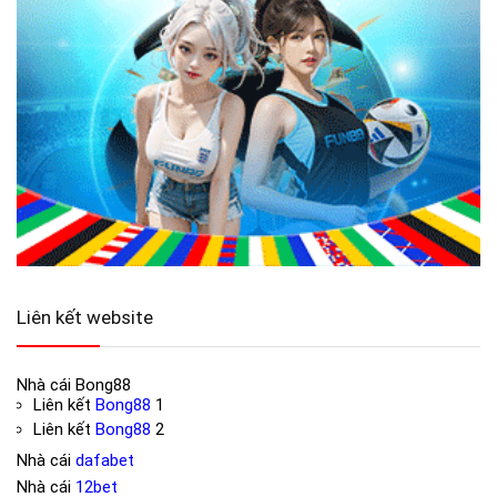
Liên kết website
Nhà cái
Bong88
Liên kết
Bong88
1
Liên kết
Bong88
2
Nhà cái
dafabet
Nhà cái
12bet