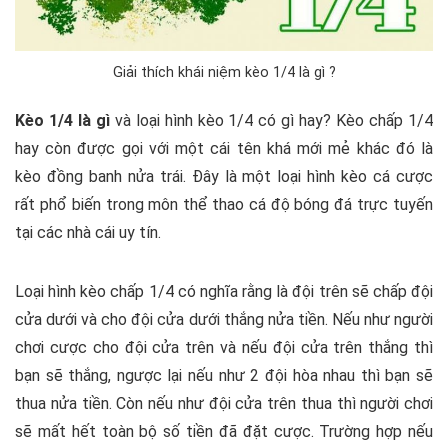
Giải thích khái niệm kèo 1/4 là gì ?
Kèo 1/4 là gì
và loại hình kèo 1/4 có gì hay? Kèo chấp 1/4
hay còn được gọi với một cái tên khá mới mẻ khác đó là
kèo đồng banh nửa trái. Đây là một loại hình kèo cá cược
rất phổ biến trong môn thể thao cá độ bóng đá trực tuyến
tại các nhà cái uy tín.
Loại hình kèo chấp 1/4 có nghĩa rằng là đội trên sẽ chấp đội
cửa dưới và cho đội cửa dưới thắng nửa tiền. Nếu như người
chơi cược cho đội cửa trên và nếu đội cửa trên thắng thì
bạn sẽ thắng, ngược lại nếu như 2 đội hòa nhau thì bạn sẽ
thua nửa tiền. Còn nếu như đội cửa trên thua thì người chơi
sẽ mất hết toàn bộ số tiền đã đặt cược. Trường hợp nếu