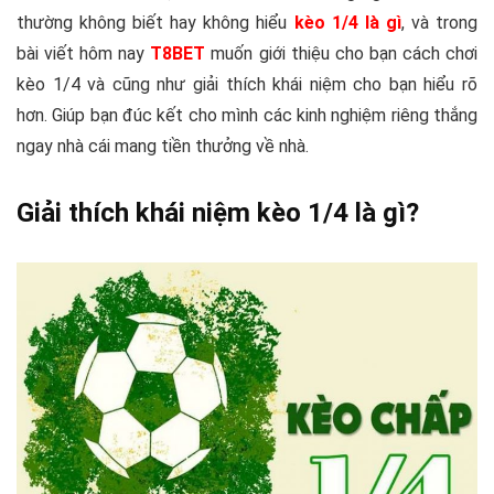
thường không biết hay không hiểu
kèo 1/4 là gì
, và trong
bài viết hôm nay
T8BET
muốn giới thiệu cho bạn cách chơi
kèo 1/4 và cũng như giải thích khái niệm cho bạn hiểu rõ
hơn. Giúp bạn đúc kết cho mình các kinh nghiệm riêng thắng
ngay nhà cái mang tiền thưởng về nhà.
Giải thích khái niệm kèo 1/4 là gì?