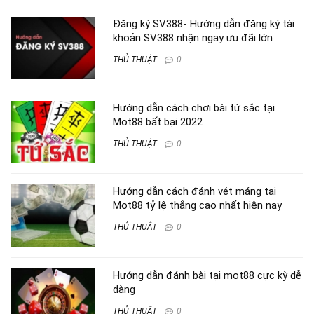
Đăng ký SV388- Hướng dẫn đăng ký tài
khoản SV388 nhận ngay ưu đãi lớn
THỦ THUẬT
0
Hướng dẫn cách chơi bài tứ sắc tại
Mot88 bất bại 2022
THỦ THUẬT
0
Hướng dẫn cách đánh vét máng tại
Mot88 tỷ lệ thắng cao nhất hiện nay
THỦ THUẬT
0
Hướng dẫn đánh bài tại mot88 cực kỳ dễ
dàng
THỦ THUẬT
0