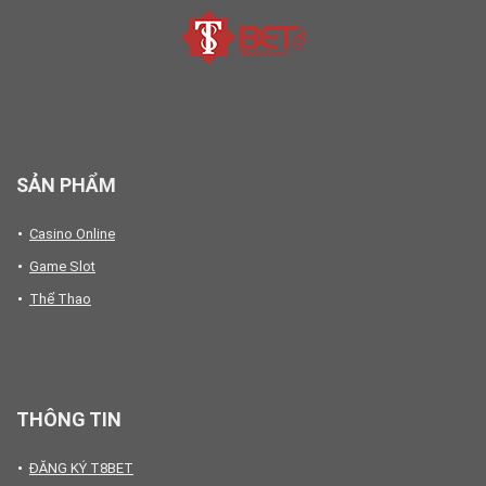
SẢN PHẨM
Casino Online
Game Slot
Thể Thao
THÔNG TIN
ĐĂNG KÝ T8BET