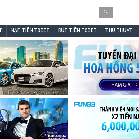
T
NẠP TIỀN T8BET
RÚT TIỀN T8BET
THỦ THUẬT