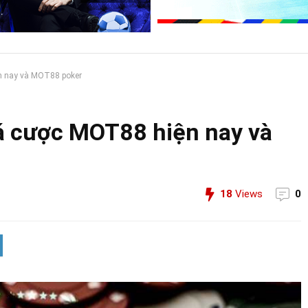
ện nay và MOT88 poker
cá cược MOT88 hiện nay và
18
Views
0