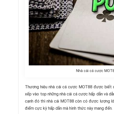
Nhà cái cá cược MOT88
Thương hiệu nhà cái cá cược MOT88 được biết đ
xếp vào top những nhà cái cá cược hấp dẫn và dẫn
cạnh đó thì nhà cái MOT88 còn có được lượng lớn
điểm cực kỳ hấp dẫn mà hình thức này mang đến.