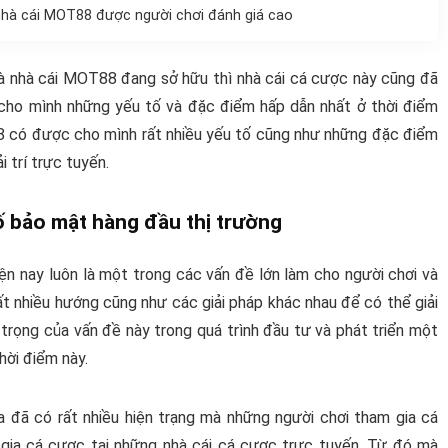
hà cái MOT88 được người chơi đánh giá cao
mà nhà cái MOT88 đang sở hữu thì nhà cái cá cược này cũng đã
cho mình những yếu tố và đặc điểm hấp dẫn nhất ở thời điểm
T88 có được cho mình rất nhiều yếu tố cũng như những đặc điểm
 trí trực tuyến.
ố bảo mật hàng đầu thị trường
ện nay luôn là một trong các vấn đề lớn làm cho người chơi và
ất nhiều hướng cũng như các giải pháp khác nhau để có thể giải
trọng của vấn đề này trong quá trình đầu tư và phát triển một
hời điểm này.
ua đã có rất nhiều hiện trạng mà những người chơi tham gia cá
 gia cá cược tại những nhà cái cá cược trực tuyến. Từ đó mà