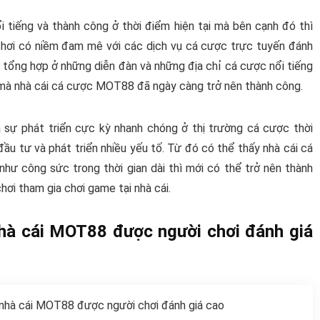
i tiếng và thành công ở thời điểm hiện tại mà bên cạnh đó thì
ơi có niềm đam mê với các dịch vụ cá cược trực tuyến đánh
c tổng hợp ở những diễn đàn và những địa chỉ cá cược nổi tiếng
mà nhà cái cá cược MOT88 đã ngày càng trở nên thành công.
sự phát triển cực kỳ nhanh chóng ở thị trường cá cược thời
ầu tư và phát triển nhiều yếu tố. Từ đó có thể thấy nhà cái cá
 như công sức trong thời gian dài thì mới có thể trở nên thành
ơi tham gia chơi game tại nhà cái.
hà cái MOT88 được người chơi đánh giá