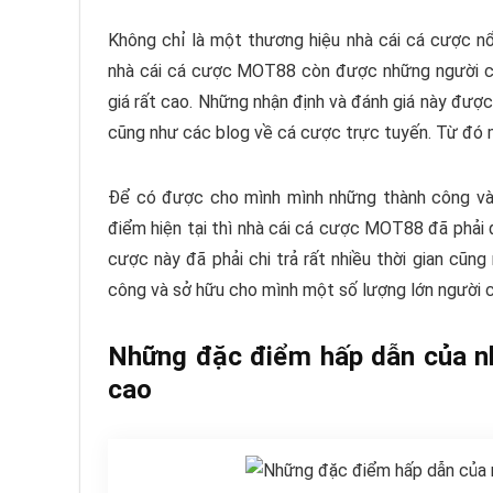
Không chỉ là một thương hiệu nhà cái cá cược nổ
nhà cái cá cược MOT88 còn được những người ch
giá rất cao. Những nhận định và đánh giá này đượ
cũng như các blog về cá cược trực tuyến. Từ đó 
Để có được cho mình mình những thành công và 
điểm hiện tại thì nhà cái cá cược MOT88 đã phải đ
cược này đã phải chi trả rất nhiều thời gian cũng
công và sở hữu cho mình một số lượng lớn người ch
Những đặc điểm hấp dẫn của n
cao