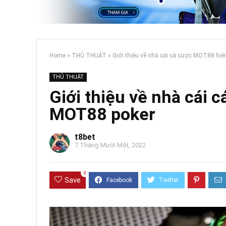
Home
»
THỦ THUẬT
»
Giới thiệu về nhà cái cá cược MOT88 hi
THỦ THUẬT
Giới thiệu về nhà cái 
MOT88 poker
t8bet
7 Tháng Mười Một, 2022
0
Save