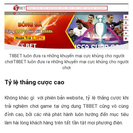
T8BET luôn đưa ra những khuyến mại cực khủng cho người
chơiT8BET luôn đưa ra những khuyến mại cực khủng cho người
chơi
Tỷ lệ thắng cược cao
Không khác gì với phiên bản website, tỷ lệ thắng cược khi
trải nghiệm chơi game tại ứng dụng T8BET cũng vô cùng
đỉnh cao, bởi các nhà phát hành luôn hướng đến mục tiêu
làm hài lòng khách hàng trên tất tần tật mọi phương điện.