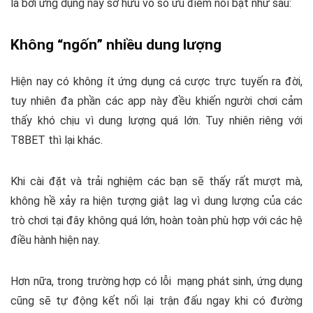
là bởi ứng dụng này sở hữu vô số ưu điểm nổi bật như sau:
Không “ngốn” nhiều dung lượng
Hiện nay có không ít ứng dụng cá cược trực tuyến ra đời,
tuy nhiên đa phần các app này đều khiến người chơi cảm
thấy khó chịu vì dung lượng quá lớn. Tuy nhiên riêng với
T8BET thì lại khác.
Khi cài đặt và trải nghiệm các bạn sẽ thấy rất mượt mà,
không hề xảy ra hiện tượng giật lag vì dung lượng của các
trò chơi tại đây không quá lớn, hoàn toàn phù hợp với các hệ
điều hành hiện nay.
Hơn nữa, trong trường hợp có lỗi mạng phát sinh, ứng dụng
cũng sẽ tự động kết nối lại trận đấu ngay khi có đường