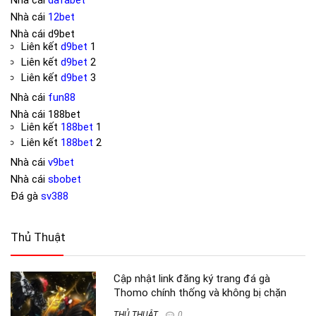
Nhà cái
dafabet
Nhà cái
12bet
Nhà cái
d9bet
Liên kết
d9bet
1
Liên kết
d9bet
2
Liên kết
d9bet
3
Nhà cái
fun88
Nhà cái
188bet
Liên kết
188bet
1
Liên kết
188bet
2
Nhà cái
v9bet
Nhà cái
sbobet
Đá gà
sv388
Thủ Thuật
Cập nhật link đăng ký trang đá gà
Thomo chính thống và không bị chặn
THỦ THUẬT
0