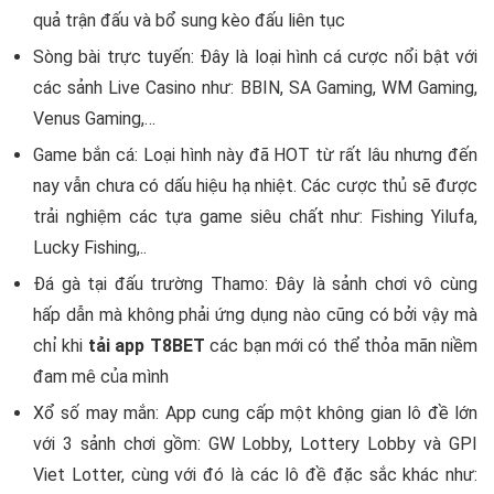
quả trận đấu và bổ sung kèo đấu liên tục
Sòng bài trực tuyến: Đây là loại hình cá cược nổi bật với
các sảnh Live Casino như: BBIN, SA Gaming, WM Gaming,
Venus Gaming,…
Game bắn cá: Loại hình này đã HOT từ rất lâu nhưng đến
nay vẫn chưa có dấu hiệu hạ nhiệt. Các cược thủ sẽ được
trải nghiệm các tựa game siêu chất như: Fishing Yilufa,
Lucky Fishing,..
Đá gà tại đấu trường Thamo: Đây là sảnh chơi vô cùng
hấp dẫn mà không phải ứng dụng nào cũng có bởi vậy mà
chỉ khi
tải app T8BET
các bạn mới có thể thỏa mãn niềm
đam mê của mình
Xổ số may mắn: App cung cấp một không gian lô đề lớn
với 3 sảnh chơi gồm: GW Lobby, Lottery Lobby và GPI
Viet Lotter, cùng với đó là các lô đề đặc sắc khác như: