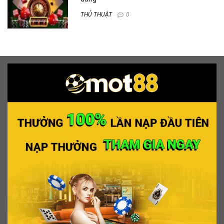
THỦ THUẬT
0