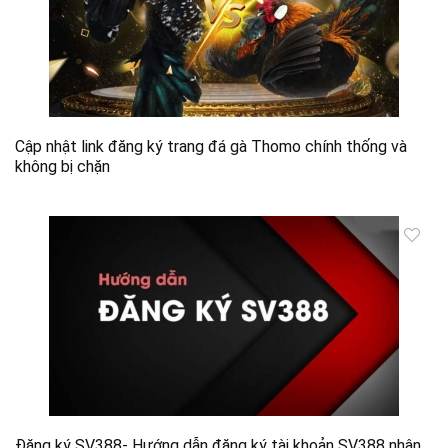
Cập nhật link đăng ký trang đá gà Thomo chính thống và
không bị chặn
Đăng ký SV388- Hướng dẫn đăng ký tài khoản SV388 nhận