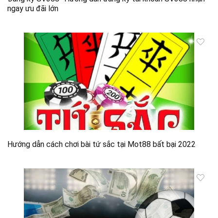
ngay ưu đãi lớn
Hướng dẫn cách chơi bài tứ sắc tại Mot88 bất bại 2022