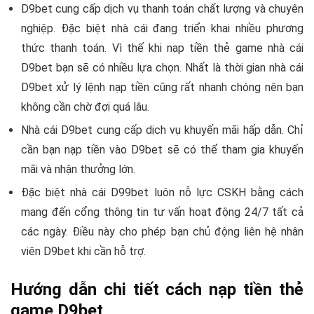
D9bet cung cấp dịch vụ thanh toán chất lượng và chuyên
nghiệp. Đặc biệt nhà cái đang triển khai nhiều phương
thức thanh toán. Vì thế khi nạp tiền thẻ game nhà cái
D9bet bạn sẽ có nhiều lựa chọn. Nhất là thời gian nhà cái
D9bet xử lý lệnh nạp tiền cũng rất nhanh chóng nên bạn
không cần chờ đợi quá lâu.
Nhà cái D9bet cung cấp dịch vụ khuyến mãi hấp dẫn. Chỉ
cần bạn nạp tiền vào D9bet sẽ có thể tham gia khuyến
mãi và nhận thưởng lớn.
Đặc biệt nhà cái D99bet luôn nỗ lực CSKH bằng cách
mang đến cổng thông tin tư vấn hoạt động 24/7 tất cả
các ngày. Điều này cho phép bạn chủ động liên hệ nhân
viên D9bet khi cần hỗ trợ.
Hướng dẫn chi tiết cách nạp tiền thẻ
game D9bet