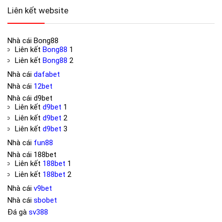
Liên kết website
Nhà cái
Bong88
Liên kết
Bong88
1
Liên kết
Bong88
2
Nhà cái
dafabet
Nhà cái
12bet
Nhà cái
d9bet
Liên kết
d9bet
1
Liên kết
d9bet
2
Liên kết
d9bet
3
Nhà cái
fun88
Nhà cái
188bet
Liên kết
188bet
1
Liên kết
188bet
2
Nhà cái
v9bet
Nhà cái
sbobet
Đá gà
sv388