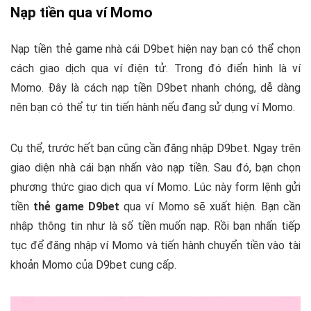
Nạp tiền qua ví Momo
Nạp tiền thẻ game nhà cái D9bet hiện nay bạn có thể chọn
cách giao dịch qua ví điện tử. Trong đó điển hình là ví
Momo. Đây là cách nạp tiền D9bet nhanh chóng, dễ dàng
nên bạn có thể tự tin tiến hành nếu đang sử dụng ví Momo.
Cụ thể, trước hết bạn cũng cần đăng nhập D9bet. Ngay trên
giao diện nhà cái bạn nhấn vào nạp tiền. Sau đó, bạn chọn
phương thức giao dịch qua ví Momo. Lúc này form lệnh gửi
tiền
thẻ game D9bet
qua ví Momo sẽ xuất hiện. Bạn cần
nhập thông tin như là số tiền muốn nạp. Rồi bạn nhấn tiếp
tục để đăng nhập ví Momo và tiến hành chuyển tiền vào tài
khoản Momo của D9bet cung cấp.