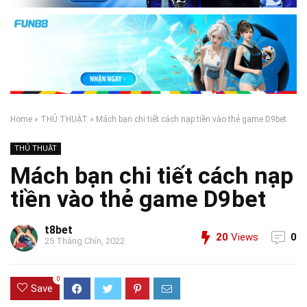
Home
»
THỦ THUẬT
»
Mách bạn chi tiết cách nạp tiền vào thẻ game D9bet
THỦ THUẬT
Mách bạn chi tiết cách nạp
tiền vào thẻ game D9bet
t8bet
20
Views
0
25 Tháng Chín, 2022
0
Save