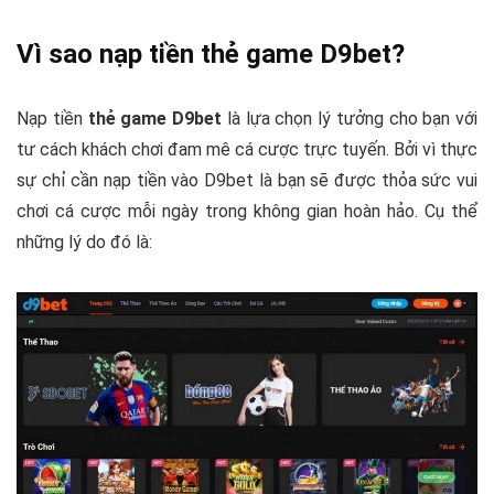
Vì sao nạp tiền thẻ game D9bet?
Nạp tiền
thẻ game D9bet
là lựa chọn lý tưởng cho bạn với
tư cách khách chơi đam mê cá cược trực tuyến. Bởi vì thực
sự chỉ cần nạp tiền vào D9bet là bạn sẽ được thỏa sức vui
chơi cá cược mỗi ngày trong không gian hoàn hảo. Cụ thể
những lý do đó là: