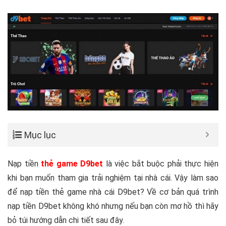
Mục lục
Nạp tiền
thẻ game D9bet
là việc bắt buộc phải thực hiện
khi bạn muốn tham gia trải nghiệm tại nhà cái. Vậy làm sao
để nạp tiền thẻ game nhà cái D9bet? Về cơ bản quá trình
nạp tiền D9bet không khó nhưng nếu bạn còn mơ hồ thì hãy
bỏ túi hướng dẫn chi tiết sau đây.