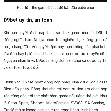
Nạp tiền thẻ game D9bet để bắt đầu cuộc chơi
D9bet uy tín, an toàn
Khi bạn quyết định nạp tiền vào thẻ game nhà cái D9bet
đồng nghĩa bạn đã lựa chọn trải nghiệm tại không gian cá
cược hàng đầu. Với quyết định này, bạn không cần phải lo bị
lừa đảo hay bị lộ danh tính khi chơi cá cược trực tuyến nữa.
Nguyên nhân là vì, D9bet mang đến sân chơi cá cược uy tín
và an toàn tuyệt đối.
Chính xác, D9bet hoạt động hợp pháp. Nhà cái được Costa
Rica cấp phép. Đồng thời nhà cái còn ưu tiên lựa chọn hợp
tác cùng các đối tác phát hành game nổi tiếng thế giới. Như
là Saba Sport, Sbobet, MicroGaming, SV388, SA Gaming,…
Từ đó mở ra không gian cá cược công bằng, minh bạch.