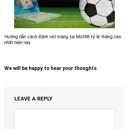
Hướng dẫn cách đánh vét máng tại Mot88 tỷ lệ thắng cao
nhất hiện nay
We will be happy to hear your thoughts
LEAVE A REPLY