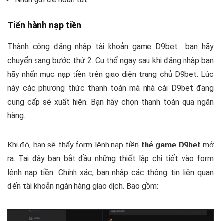
Tiến hành nạp tiền
Thành công đăng nhập tài khoản game D9bet bạn hãy
chuyển sang bước thứ 2. Cụ thể ngay sau khi đăng nhập bạn
hãy nhấn mục nạp tiền trên giao diện trang chủ D9bet. Lúc
này các phương thức thanh toán mà nhà cái D9bet đang
cung cấp sẽ xuất hiện. Bạn hãy chọn thanh toán qua ngân
hàng.
Khi đó, bạn sẽ thấy form lệnh nạp tiền
thẻ game D9bet
mở
ra. Tại đây bạn bắt đầu những thiết lập chi tiết vào form
lệnh nạp tiền. Chính xác, bạn nhập các thông tin liên quan
đến tài khoản ngân hàng giao dịch. Bao gồm: