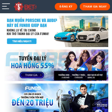
ĐĂNG KÝ
THAM GIA NGAY