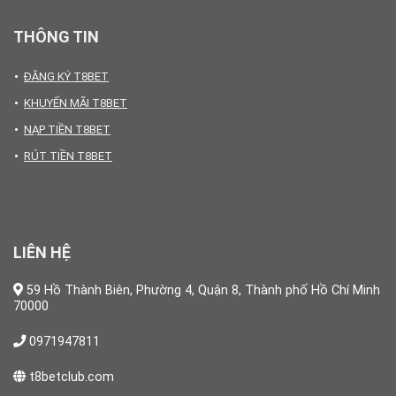
THÔNG TIN
ĐĂNG KÝ T8BET
KHUYẾN MÃI T8BET
NẠP TIỀN T8BET
RÚT TIỀN T8BET
LIÊN HỆ
59 Hồ Thành Biên, Phường 4, Quận 8, Thành phố Hồ Chí Minh
70000
0971947811
t8betclub.com