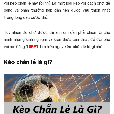
với kèo chẵn lẻ này rồi nhỉ. Là một loại kèo với cách chơi dễ
dàng và phần thưởng hấp dẫn nên được yêu thích nhất
trong lòng các cược thủ.
Tuy nhiên để chơi được thì anh em cần phải chuẩn bị cho
mình những kinh nghiệm và kiến thức cần thiết để đối phó
với nó. Cùng
T8BET
tìm hiểu ngay
kèo chẵn lẻ là gì
nhé.
Kèo chẵn lẻ là gì?