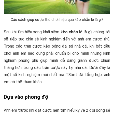
Các cách giúp cược thủ chơi hiệu quả kèo chẵn lẻ là gì?
Sau khi tìm hiểu xong khái niệm
kèo chẵn lẻ là gì
, chúng tôi
sẽ tiếp tục chia sẻ kinh nghiệm đến với anh em cược thủ.
Trong các trận cược kèo bóng đá tại nhà cái, khi bắt đầu
chơi anh em nào cũng phải chuẩn bị cho mình những kinh
nghiệm phong phú giúp mình dễ dàng giành được chiến
thắng hơn trong các trận cược này tại nhà cái. Dưới đây là
một số kinh nghiệm mới nhất mà T8bet đã tổng hợp, anh
em có thể tham khảo.
Dựa vào phong độ
Anh em trước khi đặt cược nên tìm hiểu kỹ về 2 đội bóng sẽ