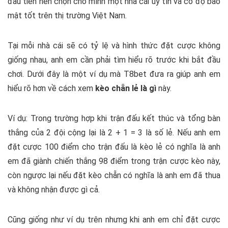
đầu tiên nên chọn cho mình một nhà cái uy tín và có độ bảo
mật tốt trên thị trường Việt Nam.
Tại mỗi nhà cái sẽ có tỷ lệ và hình thức đặt cược không
giống nhau, anh em cần phải tìm hiểu rõ trước khi bắt đầu
chơi. Dưới đây là một ví dụ mà T8bet đưa ra giúp anh em
hiểu rõ hơn về cách xem
kèo chẵn lẻ là gì
này.
Ví dụ: Trong trường hợp khi trận đấu kết thúc và tổng bàn
thắng của 2 đội cộng lại là 2 + 1 = 3 là số lẻ. Nếu anh em
đặt cược 100 điểm cho trận đấu là kèo lẻ có nghĩa là anh
em đã giành chiến thắng 98 điểm trong trận cược kèo này,
còn ngược lại nếu đặt kèo chẵn có nghĩa là anh em đã thua
và không nhận được gì cả.
Cũng giống như ví dụ trên nhưng khi anh em chỉ đặt cược