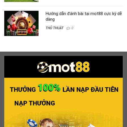
Hướng dẫn đánh bài tại mot88 cực kỳ dễ
dàng
THỦ THUẬT
0