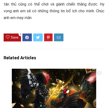
tân thủ cũng có thể chơi và giành chiến thắng được. Hy
vọng anh em sẽ có những thông tin bổ ích cho mình. Chúc
anh em may mắn
0
Save
Related Articles