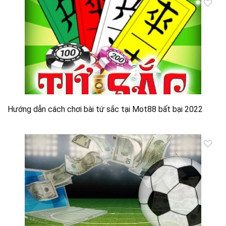
Hướng dẫn cách chơi bài tứ sắc tại Mot88 bất bại 2022