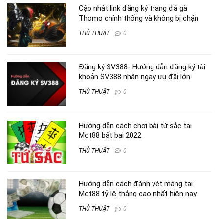
Cập nhật link đăng ký trang đá gà
Thomo chính thống và không bị chặn
THỦ THUẬT
0
Đăng ký SV388- Hướng dẫn đăng ký tài
khoản SV388 nhận ngay ưu đãi lớn
THỦ THUẬT
0
Hướng dẫn cách chơi bài tứ sắc tại
Mot88 bất bại 2022
THỦ THUẬT
0
Hướng dẫn cách đánh vét máng tại
Mot88 tỷ lệ thắng cao nhất hiện nay
THỦ THUẬT
0