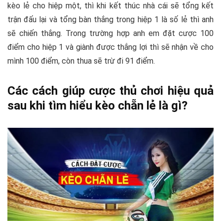
kèo lẻ cho hiệp một, thì khi kết thúc nhà cái sẽ tổng kết
trận đấu lại và tổng bàn thắng trong hiệp 1 là số lẻ thì anh
sẽ chiến thắng. Trong trường hợp anh em đặt cược 100
điểm cho hiệp 1 và giành được thắng lợi thì sẽ nhận về cho
mình 100 điểm, còn thua sẽ trừ đi 91 điểm.
Các cách giúp cược thủ chơi hiệu quả
sau khi tìm hiểu kèo chẵn lẻ là gì?