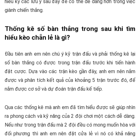
hiểu kỹ các lưu ý sau đây để có thể dễ dàng hơn trong việc
giành chiến thắng.
Thống kê số bàn thắng trong sau khi tìm
hiểu kèo chẵn lẻ là gì?
Đầu tiên anh em nên chú ý kỹ trận đấu và phải thống kê lại
số bàn thắng có được trong trận đấu trước khi tiến hành
đặt cược. Dựa vào các trận kèo gần đây, anh em nên nắm
được và phân tích kết quả của khoảng 5 trận trước đó, để
nắm được cơ sở và dự đoán trận đấu kế tiếp.
Qua các thống kê mà anh em đã tìm hiểu được sẽ giúp nhìn
ra phong cách và kỹ năng của 2 đội chơi một cách dễ dàng.
Nếu như trong trận đấu mà 2 đội đều có mong muốn hòa với
đối phương thì anh em nên đặt cửa lẻ vì nó có khả năng